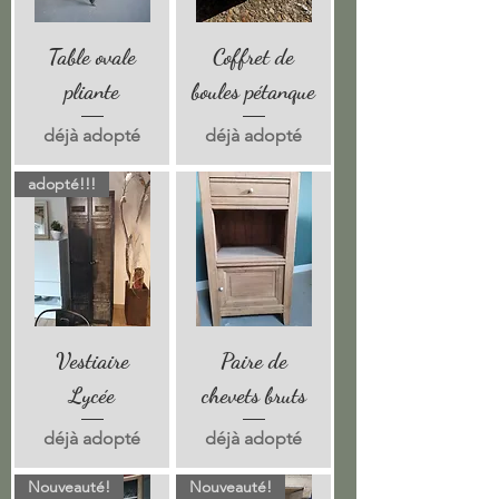
Table ovale
Coffret de
pliante
boules pétanque
déjà adopté
déjà adopté
adopté!!!
Vestiaire
Paire de
Lycée
chevets bruts
déjà adopté
déjà adopté
Nouveauté!
Nouveauté!