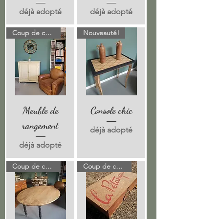
déjà adopté
déjà adopté
Coup de coeur!
Nouveauté!
Meuble de
Console chic
rangement
déjà adopté
déjà adopté
Coup de coeur!
Coup de coeur!