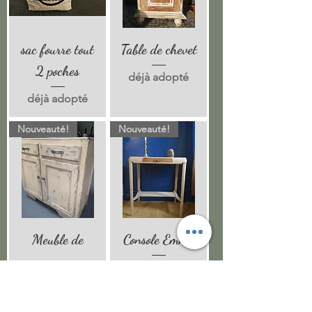
sac fourre tout
Table de chevet
2 poches
déjà adopté
déjà adopté
Nouveauté!
Nouveauté!
Meuble de
Console Emma
campagne
déjà adopté
déjà adopté