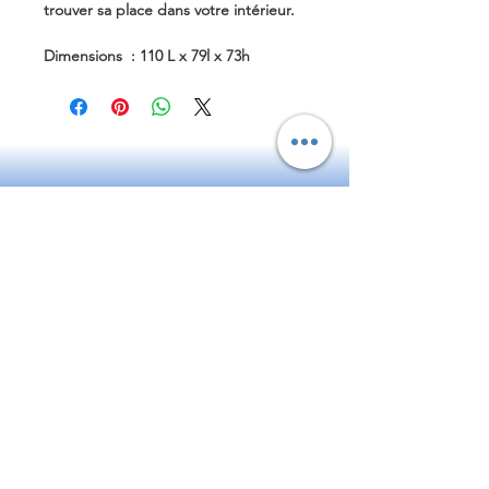
trouver sa place dans votre intérieur.
Dimensions : 110 L x 79l x 73h
Bonjour
Bonjour
I'm a paragraph. Click here to add your
own text and edit me. It's easy.