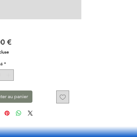
Prix
00 €
cluse
té
*
ter au panier