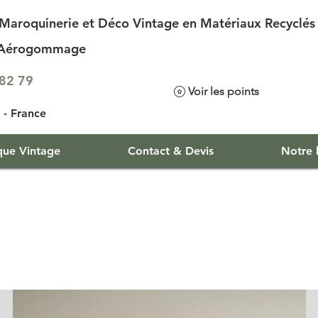
Maroquinerie et Déco Vintage en Matériaux Recyclés
d'Aérogommage
.82 79
Voir les points
- France
que Vintage
Contact & Devis
Notre h