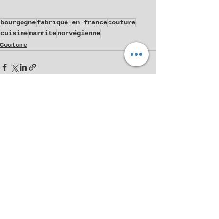
bourgogne
fabriqué en france
couture
cuisine
marmite
norvégienne
Couture
Voir tout
Posts récents