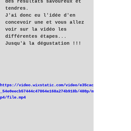
des résultats savoureux et 
tendres.
J'ai donc eu l'idée d'en 
concevoir une et vous allez 
voir sur la vidéo les 
différentes étapes... 
Jusqu'à la dégustation !!!
https://video.wixstatic.com/video/e35cac
_54e0eecb57444c47864e168a274b918b/480p/m
p4/file.mp4