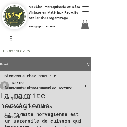
Meubles, Maroquinerie et Déco
Vintage en Matériaux Recyclés
Atelier d'Aérogommage
Bourgogne - France
03.85.90.82 79
Post
Bienvenue chez nous !
Marina
Bienvenue chez nous !
15 févr. 2024
1 min de lecture
La marmite
Au quotidien
norvégienne
Rénovation de meubles
La marmite norvégienne est 
Couture
un ustensile de cuisson qui 
Aérogommage