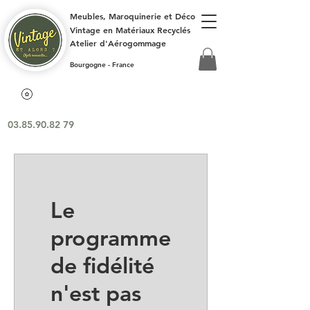
Meubles, Maroquinerie et Déco
Vintage en Matériaux Recyclés
Atelier d'Aérogommage
Bourgogne - France
03.85.90.82 79
Le
programme
de fidélité
n'est pas