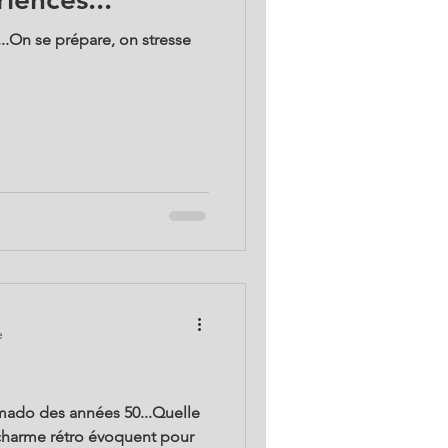
...On se prépare, on stresse
e
 mado des années 50...Quelle
charme rétro évoquent pour