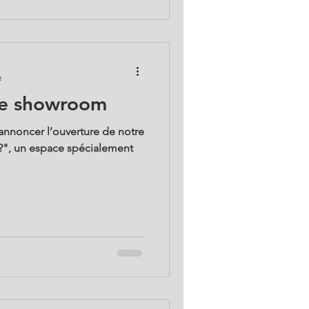
e
re showroom
nnoncer l’ouverture de notre
?", un espace spécialement