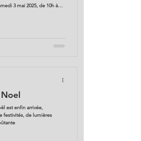
amedi 3 mai 2025, de 10h à
 découvrir notre univers
e
 Noel
l est enfin arrivée,
e festivités, de lumières
oûtante