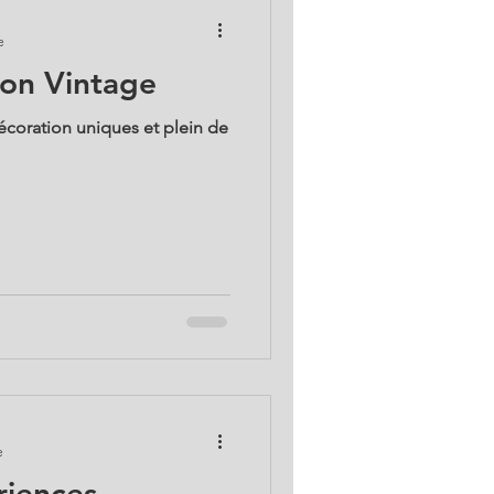
e
ion Vintage
écoration uniques et plein de
e
iences...