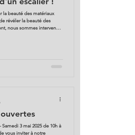
un escalier !
r la beauté des matériaux
e révéler la beauté des
nt, nous sommes intervenus
er tout son éclat à un
massif. Un chantier
 résultat absolument superbe
e
 ouvertes
– Samedi 3 mai 2025 de 10h à