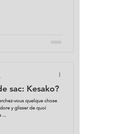
e
de sac: Kesako?
herchez-vous quelque chose
dore y glisser de quoi
 ...