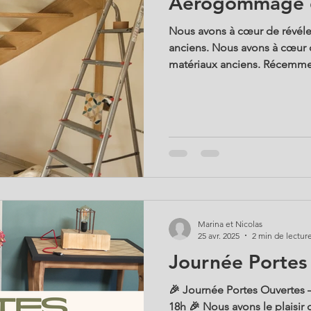
Aérogommage d'
Nous avons à cœur de révéle
anciens. Nous avons à cœur d
matériaux anciens. Récemme
chez des clients pour redonn
magnifique escalier en bois 
technique, minutieux… et au
!
Marina et Nicolas
25 avr. 2025
2 min de lectur
Journée Portes
🎉 Journée Portes Ouvertes 
18h 🎉 Nous avons le plaisir de vous inviter à notre