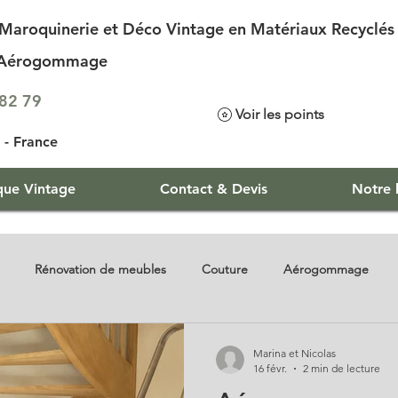
Maroquinerie et Déco Vintage en Matériaux Recyclés
d'Aérogommage
.82 79
Voir les points
- France
que Vintage
Contact & Devis
Notre h
Rénovation de meubles
Couture
Aérogommage
Marina et Nicolas
16 févr.
2 min de lecture