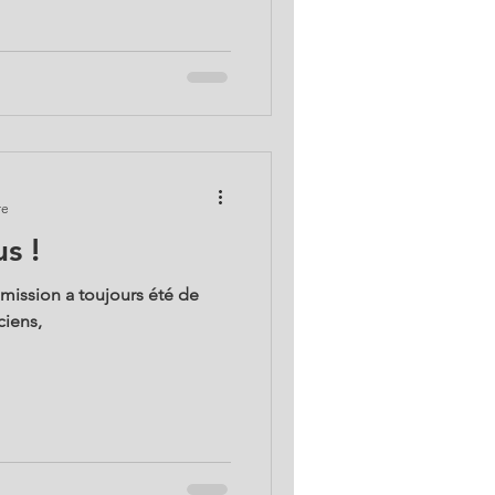
re
s !
 mission a toujours été de
ciens,