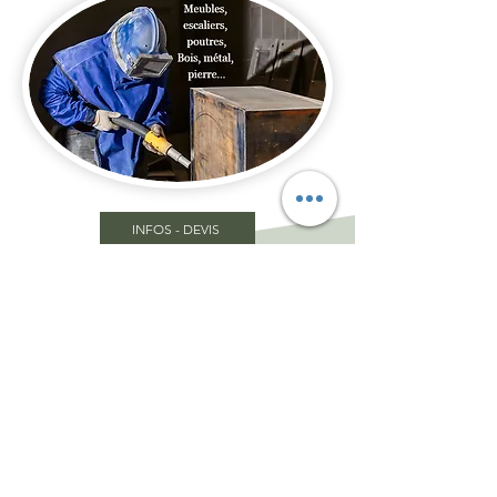
INFOS - DEVIS
Objets décoratifs vintage
relookés
Découvrez nos
coups de coeurs,
nos trouvailles, nos
pépites dénichées
spécialement pour