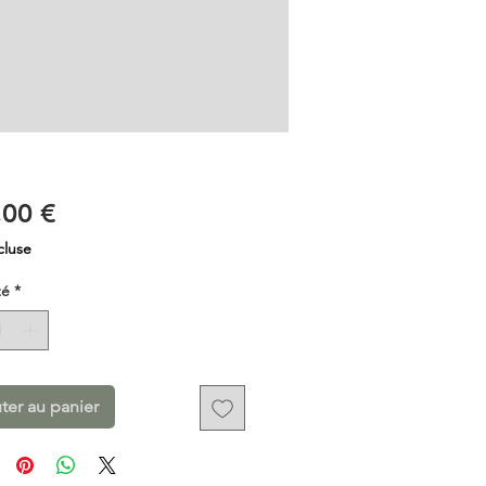
Prix
,00 €
cluse
té
*
ter au panier