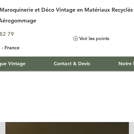
Maroquinerie et Déco Vintage en Matériaux Recyclés
d'Aérogommage
.82 79
Voir les points
- France
que Vintage
Contact & Devis
Notre h