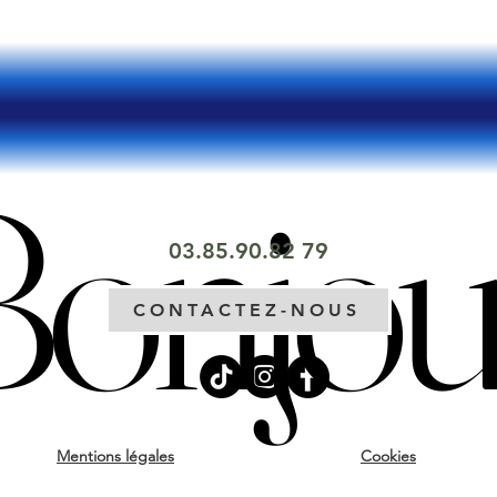
Bonjou
Bonjou
03.85.9
0.82 79
CONTACTEZ-NOUS
Mentions légales
Cookies
I'm a paragraph. Click here to add your