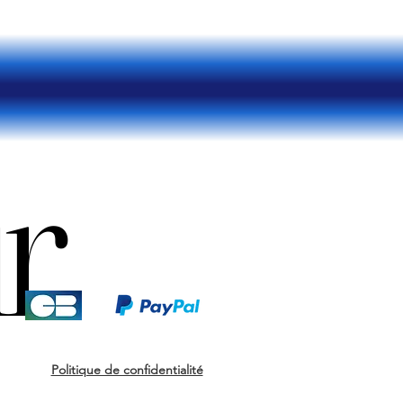
r
r
Politique de confidentialité