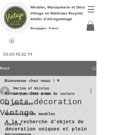
Meubles, Maroquinerie et Déco
Vintage en Matériaux Recyclés
Atelier d'Aérogommage
Bourgogne - France
03.85.90.82 79
Post
Bienvenue chez nous !
Marina et Nicolas
Bienvenue chez nous !
26 juin 2024
1 min de lecture
Objets décoration
Au quotidien
Vintage
Rénovation de meubles
A la recherche d'objets de 
Couture
décoration uniques et plein 
Aérogommage